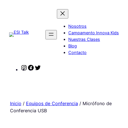
Saltar
al
contenido
Nosotros
Campamento Innova Kids
Nuestras Clases
Blog
Contacto
Instagram
Facebook
Twitter
Inicio
/
Equipos de Conferencia
/ Micrófono de
Conferencia USB