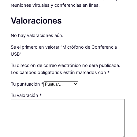
reuniones virtuales y conferencias en línea.
e
C
Valoraciones
o
n
f
No hay valoraciones aún.
e
Sé el primero en valorar “Micrófono de Conferencia
r
USB”
e
n
Tu dirección de correo electrónico no será publicada.
c
Los campos obligatorios están marcados con
*
i
a
Tu puntuación
*
U
Tu valoración
*
S
B
c
a
n
t