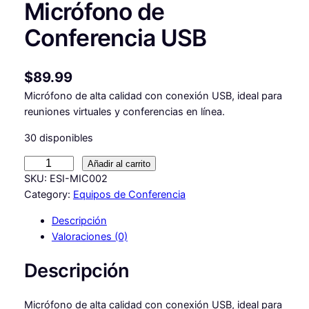
Micrófono de
Conferencia USB
$
89.99
Micrófono de alta calidad con conexión USB, ideal para
reuniones virtuales y conferencias en línea.
30 disponibles
M
Añadir al carrito
i
SKU:
ESI-MIC002
c
Category:
Equipos de Conferencia
r
Descripción
ó
Valoraciones (0)
f
o
Descripción
n
o
Micrófono de alta calidad con conexión USB, ideal para
d