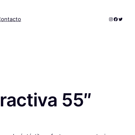
Instagram
Faceboo
Twitter
ontacto
eractiva 55″