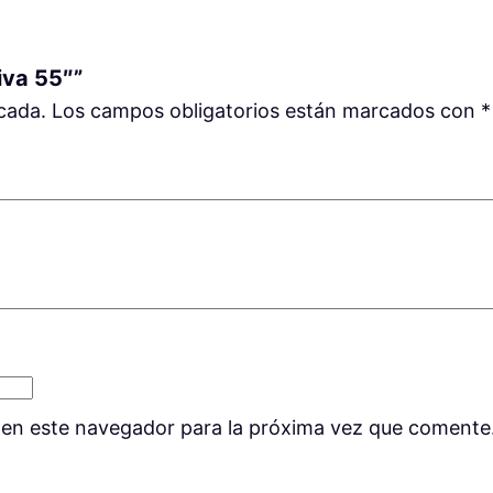
r
a
c
iva 55″”
t
cada.
Los campos obligatorios están marcados con
*
i
v
a
5
5
"
c
a
n
t
 en este navegador para la próxima vez que comente
i
d