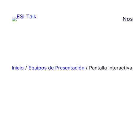
Saltar
al
Nos
contenido
Inicio
/
Equipos de Presentación
/ Pantalla Interactiva