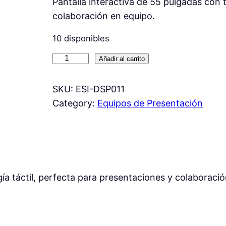
Pantalla interactiva de 55 pulgadas con 
colaboración en equipo.
10 disponibles
P
Añadir al carrito
a
n
SKU:
ESI-DSP011
t
Category:
Equipos de Presentación
a
l
l
a
I
ía táctil, perfecta para presentaciones y colaboraci
n
t
e