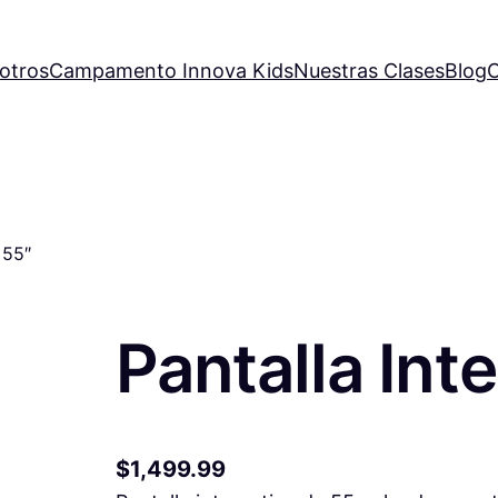
otros
Campamento Innova Kids
Nuestras Clases
Blog
C
 55″
Pantalla Int
$
1,499.99