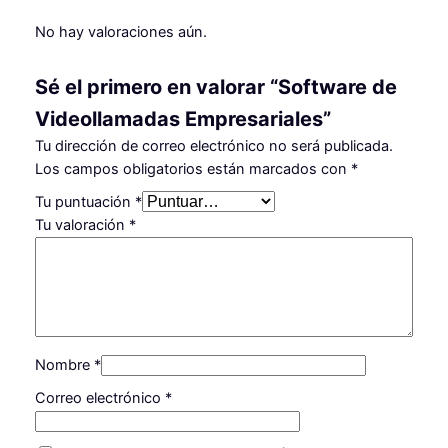
o
l
No hay valoraciones aún.
l
a
Sé el primero en valorar “Software de
m
Videollamadas Empresariales”
a
d
Tu dirección de correo electrónico no será publicada.
a
Los campos obligatorios están marcados con
*
s
Tu puntuación
*
E
Tu valoración
*
m
p
r
e
s
a
Nombre
*
r
i
Correo electrónico
*
a
l