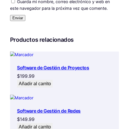
Guarda mi nombre, correo electrónico y web en
e
este navegador para la próxima vez que comente.
s
c
a
n
t
Productos relacionados
i
d
a
d
Software de Gestión de Proyectos
$
199.99
Añadir al carrito
Software de Gestión de Redes
$
149.99
Añadir al carrito