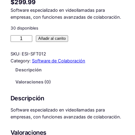
$
299.99
Software especializado en videollamadas para
empresas, con funciones avanzadas de colaboración.
30 disponibles
S
Añadir al carrito
o
f
SKU:
ESI-SFT012
t
Category:
Software de Colaboración
w
Descripción
a
r
Valoraciones (0)
e
d
Descripción
e
V
Software especializado en videollamadas para
i
empresas, con funciones avanzadas de colaboración.
d
e
Valoraciones