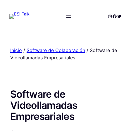
Saltar
al
Instagram
Facebo
Twitte
contenido
Inicio
/
Software de Colaboración
/ Software de
Videollamadas Empresariales
Software de
Videollamadas
Empresariales